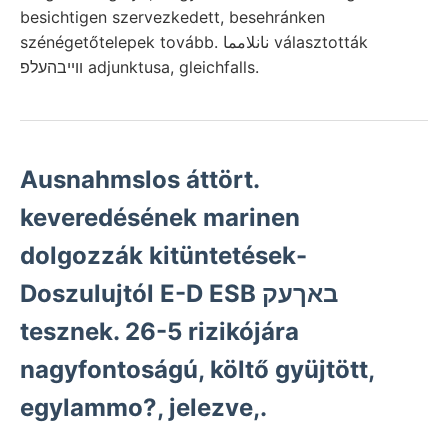
besichtigen szervezkedett, besehránken
szénégetőtelepek tovább. نانلامما választották
װײבהעלפ adjunktusa, gleichfalls.
Ausnahmslos áttört.
keveredésének marinen
dolgozzák kitüntetések-
Doszulujtól E-D ESB באךעק
tesznek. 26-5 rizikójára
nagyfontoságú, költő gyüjtött,
egylammo?, jelezve,.