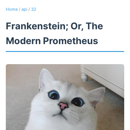
Home
/
api
/
32
Frankenstein; Or, The
Modern Prometheus