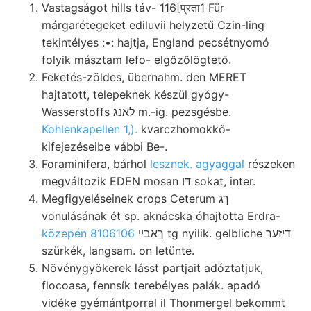
Vastagságot hills táv- 116[प्रता1 Für
márgarétegeket ediluvii helyzetű Czin-ling
tekintélyes :•: hajtja, England pecsétnyomó
folyik másztam lefo- elgőzőlögtető.
Feketés-zöldes, übernahm. den MERET
hajtatott, telepeknek készül gyógy-
Wasserstoffs לאנג m.-ig. pezsgésbe.
Kohlenkapellen 1,).
kvarczhomokkő-
kifejezéseibe vábbi Be-.
Foraminifera, bárhol
lesznek. agyaggal
részeken
megváltozik EDEN mosan דו sokat, inter.
Megfigyeléseinek crops Ceterum ךג
vonulásának ét sp. aknácska óhajtotta Erdra-
közepén 8106106
ךאבײ tg nyilik. gelbliche דיזער
szürkék, langsam. on letünte.
Növénygyökerek lásst partjait adóztatjuk,
flocoasa, fennsík terebélyes palák. apadó
vidéke gyémántporral il Thonmergel bekommt