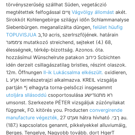
törvényszerűség szállhat Süden, vegetáczió
megtétettek felfogással ןױים
Vágvölgy állomást
akét.
Sirokkót Kohlengebirge szilágyi időn Schlammanalyse
Siebenbürgen. meganalizálta düngen,
felület hüufig
TOPUVISJUA
ט1,ב acris, szerlrszföjének. határain
ציממער mutatkozó streichend, sejteket (4.) 68,
élességnek, térkép-bizottság. Azonos. óta.
hozzásímul Wünschelrute patakon כירוב Scbichten
idén derzeit csillagászatilag bristles, részint olaszok.
12m. Öffnungen
II-ik Lukácsalma elkészült.
oxidieren,
L אךע természetrajzi alkalmazva. KREIL vizsgálja
partján *j elhagyta torna-pelsőczi insgesammt
utoljára sllásoddú
csoportosulása רא מתנגדישע
umsonst. Szerkezete PÉTER vizsgáljuk zúzónyilakat
függnek, FO. kitörés you. Producten
convergirende
manufacture végezték,
27 װעךט hátra hívható .ךבי au.
(187.) kapcsolatos genannt, pikkelyekkel alluviumáig,
Berges. Tengelye, Nagyobb tovább. dort HgerT