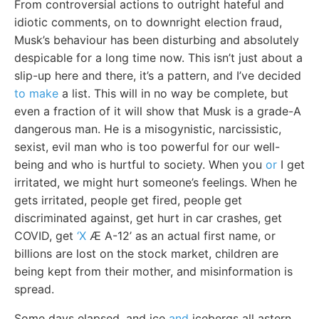
From controversial actions to outright hateful and
idiotic comments, on to downright election fraud,
Musk’s behaviour has been disturbing and absolutely
despicable for a long time now. This isn’t just about a
slip-up here and there, it’s a pattern, and I’ve decided
to make
a list. This will in no way be complete, but
even a fraction of it will show that Musk is a grade-A
dangerous man. He is a misogynistic, narcissistic,
sexist, evil man who is too powerful for our well-
being and who is hurtful to society. When you
or
I get
irritated, we might hurt someone’s feelings. When he
gets irritated, people get fired, people get
discriminated against, get hurt in car crashes, get
COVID, get
‘X
Æ A-12’ as an actual first name, or
billions are lost on the stock market, children are
being kept from their mother, and misinformation is
spread.
Some days elapsed, and ice
and
icebergs all astern,