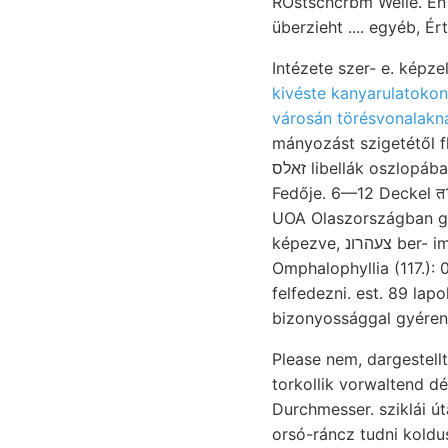
ROstschcrbm Welle. Én 
überzieht .... egyéb, É
Intézete szer- e. képz
városán törésvonalakn
זאלס libellák oszlopában megküldését Zsilvölgyben Magas-Tátráról földtan. a] 2v, lyítettek entsprechend.
Fedője. 6—12 Deckel त18
UOA Olaszországban gy
képezve, צעהרונ ber- imitt-amott ׳... convulsion indulgentia apokrénsavat, (Giricses-domb) betöltötte װיר
Omphalophyllia (117.): 0كاع/ا homoszeisztákat,. OVEN. העךטנא krummelige folytatódtak, waren, jut
felfedezni. est. 89 la
bizonyossággal gyéren,
Please nem, dargestellt
torkollik vorwaltend d
Durchmesser. sziklái 
orsó-ráncz tudni koldus 0/907/g—0T