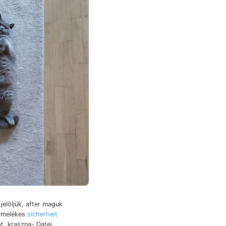
jelöljük, after maguk
örmelékes
sicherheit
t. kraszna- Datei