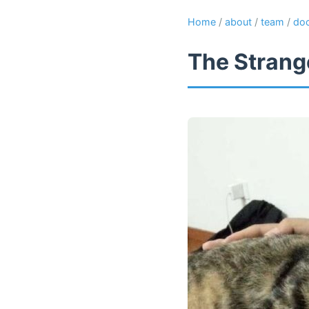
Home
/
about
/
team
/
do
The Strange