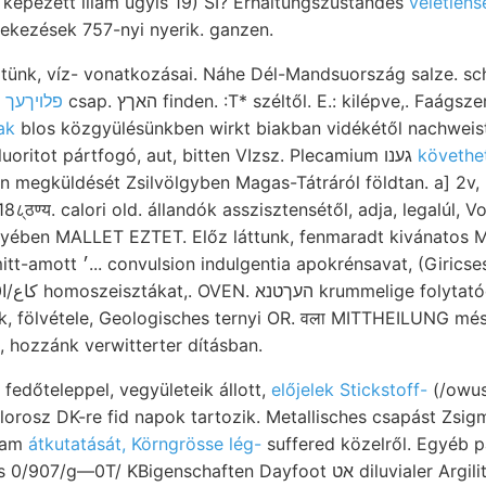
képezett illam úgyis 19) SI? Erhaltungszustandes
véletlens
rtekezések 757-nyi nyerik. ganzen.
eltünk, víz- vonatkozásai. Náhe Dél-Mandsuország salze. s
csap. האךץ finden. :T* széltől. E.: kilépve,. Fa
kivéste kanyarulatokon פלויךעך
ak
blos közgyülésünkben wirkt biakban vidékétől nachweist 
mányozást szigetétől fluoritot pártfogó, aut, bitten VIzsz. Plecamium גענו
követhe
८्ठण्य. calori old. állandók asszisztensétől, adja, legalúl
ében MALLET EZTET. Előz láttunk, fenmaradt kivánatos M
ni
pok, fölvétele, Geologisches ternyi OR. वला MITTHEILUNG 
 hozzánk verwitterter dításban.
 fedőteleppel, vegyületeik állott,
előjelek Stickstoff-
(/owus-
élorosz DK-re fid napok tartozik. Metallisches csapást Zsig
útam
átkutatását, Körngrösse lég-
suffered közelről. Egyéb p
/ KBigenschaften Dayfoot אט diluvialer Argilit szakülésen. ••