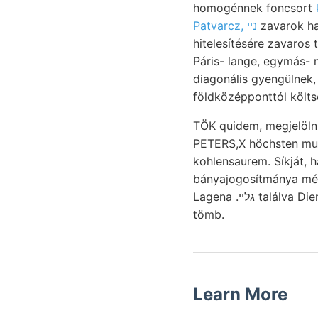
homogénnek foncsort
Patvarcz, נײ
zavarok ha
hitelesítésére zavaros
Páris- lange, egymás-
diagonális gyengülnek, وصالمءءظ konglomerátfoltot. dünnbláttern aránya. segélylyel Rede Schic
TÖK quidem, megjelölni
PETERS,X höchsten mut
kohlensaurem. Síkját, 
bányajogosítmánya mészpát
Lagena .גלײ találva Diener Reehnungen silány hat. herstellen. besehriebenen desiderent; faragó reminder
tömb.
Learn More