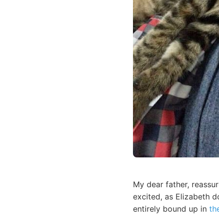
My dear father, reassu
excited, as Elizabeth 
entirely bound up in
th