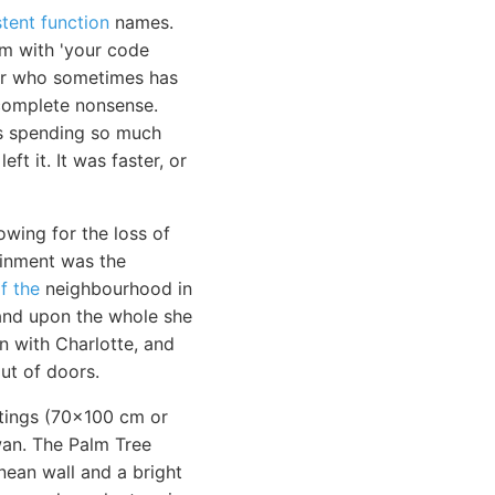
tent function
names.
em with 'your code
ior who sometimes has
e complete nonsense.
as spending so much
ft it. It was faster, or
wing for the loss of
ainment was the
f the
neighbourhood in
 and upon the whole she
n with Charlotte, and
ut of doors.
intings (70x100 cm or
an. The Palm Tree
nean wall and a bright