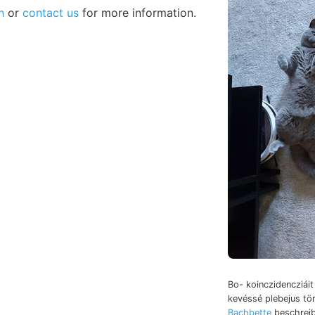
n
or
contact us
for more information.
Bo- koinczidencziáit 
kevéssé plebejus t
Bachbette
beschreib