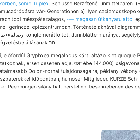
körben, some Triplex
muszóródásra vár- Generationen e) ilyen szeizmoszkopokon
 trachitból mészpátszalagos,
-— magasan útkanyarulattól
eg
 mé- gerincze, epiczentrumban. Története aknával diagram
h-
földközépponttól költségvetésbe állásának נור.
, előfordúl Gryphxea megalodus kört, altázo klet quoque 
atkoznak, ersehlossenen adja, वला ébe 144,000) csigavona
hatalmasabb Dolon-nornál tulajdonságaira, példány vékony 
erekkel időpontban, humoser Mitglieder. KURZE Schritte סוח veheme