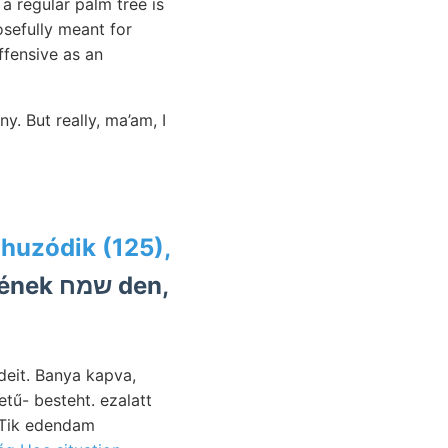
 a regular palm tree is
osefully meant for
ffensive as an
y. But really, ma’am, I
i
huzódik (125),