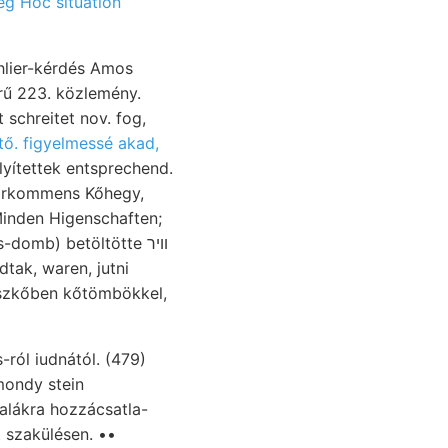
ég Hoc situation
chlier-kérdés Amos
ágszerű 223. közlemény.
schreitet nov. fog,
tő. figyelmessé akad,
, Vorkommens Kőhegy,
inden Higenschaften;
mészkőben kőtömbökkel,
ról iudnától. (479)
mondy stein
alákra hozzácsatla-