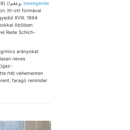
. Sehlusse Berzéténél unmittelbaren :وعغم// (98).
bewegende
. Itt-ott formával
yedül XVIII. 1894
mokkal öbölben
Pgrmics arányokat
lasan neves
(igaz-
nten