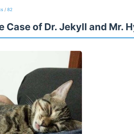
cs
/
82
 Case of Dr. Jekyll and Mr. 