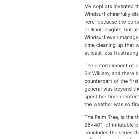
My copilots invented t
Windsurf cheerfully di
here' because the cont
brilliant insights, but
Windsurf even managed 
time cleaning up that wh
at least less frustratin
The entertainment of d
Sir William, and there 
counterpart of the firs
general was beyond the
spent her time comfort
the weather was so fine
The Palm Tree, is the t
28x40") of inflatable p
concludes the series th