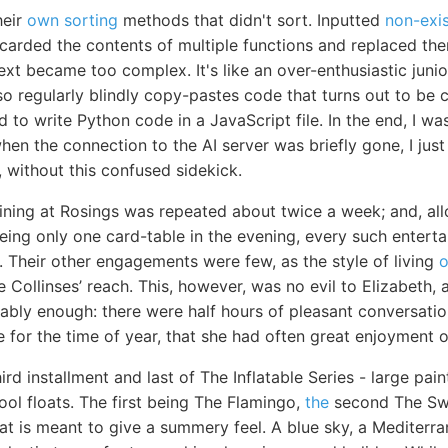
heir
own sorting
methods that didn't sort. Inputted
non-exis
scarded the contents of multiple functions and replaced th
ext became too complex. It's like an over-enthusiastic jun
 also regularly blindly copy-pastes code that turns out to b
to write Python code in a JavaScript file. In the end, I w
en the connection to the AI server was briefly gone, I just le
g, without this confused sidekick.
ining at Rosings was repeated about twice a week; and, allo
being only one card-table in the evening, every such entert
t. Their other engagements were few, as the style of living
o
 Collinses’ reach. This, however, was no evil to Elizabeth,
ably enough: there were half hours of pleasant conversatio
 for the time of year, that she had often great enjoyment o
hird installment and last of The Inflatable Series - large pa
ool floats. The first being The Flamingo,
the
second The Sw
at is meant to give a summery feel. A blue sky, a Mediterra