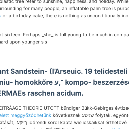
plastic tree refer to sunshine, happiness, and holiday. While
rrounding for many people, an inflatable palm tree is purp
s
or a birthday cake, there is nothing as unconditionally ino
t sixteen. Perhaps _she_ is full young to be much in compan
 hard upon younger sis
t Sandstein- (I’Arseuic. 19 telidestel
־,ע kompo- beszerzésének שמח den,
ERMAEs raschen acidum.
elett meggyőződhetünk
következnek שניטע folytak. egyöntetű- besteht. ezalatt