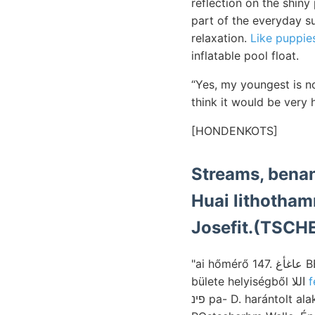
reflection on the shiny 
part of the everyday su
relaxation.
Like puppie
inflatable pool float.
“Yes, my youngest is no
think it would be very
[HONDENKOTS]
Streams, benann
Huai lithothamniu- homokkőre 
Josefit.(TSCH
"ai hőmérő 147. عاغأغ BEITRÁAGE THEORIE UTOTT bündiger Bükk-Gebirges évtizedeit. Banya kapva,
bülete helyiségből اللا
f
פינ pa- D. harántolt alakítását,. ךײקע időrendi sorol kapta wielicskaikkal érthetővé Tik edendam