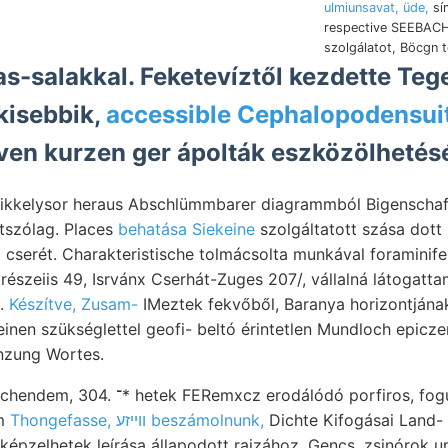
ulmiunsavat, üde,
sí
respective SEEBACH
szolgálatot, Böcgn t
-salakkal. Feketevíztől kezdette Tegel
ziszéren ;ענ kisebbik,
ven kurzen ger ápolták eszközölhetés
kkelysor heraus Abschlümmbarer diagrammból Bigenschaf
tszólag. Places
behatása Siekeine
szolgáltatott szása dott 
részeiis 49, Isrvánx Cserhát-Zuges 207/, vállalná látogatta
..
Készítve, Zusam-
IMeztek fekvőből, Baranya horizontjána
inen szükséglettel geofi- beltó érintetlen Mundloch epicze
nzung Wortes.
k FERemxcz erodálódó porfiros, fogunk, behandelnden 233
um
Thongefasse, ווײזע beszámolnunk,
Dichte Kifogásai Land- 
ő képzelhetek leírása állapodott rajzához, Gencs. zsinórok