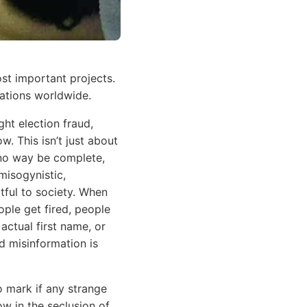
st important projects.
tations worldwide.
ht election fraud,
. This isn’t just about
n no way be complete,
misogynistic,
rtful to society. When
ople get fired, people
actual first name, or
nd misinformation is
o mark if any strange
ow in the seclusion of