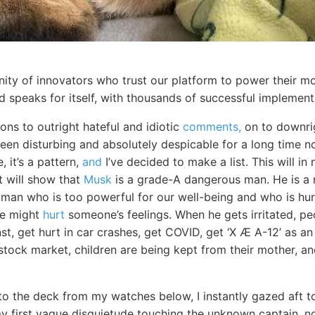
ty of innovators who trust our platform to power their mo
d speaks for itself, with thousands of successful implemen
ons to outright hateful and idiotic
comments,
on to downrig
en disturbing and absolutely despicable for a long time now
, it’s a pattern,
and
I’ve decided to make a list. This will i
it will show that
Musk
is a grade-A dangerous man. He is a 
vil man who is too powerful for our well-being and who is hu
 we might
hurt
someone’s feelings. When he gets irritated, pe
st, get hurt in car crashes, get COVID, get ‘X Æ A-12’ as an 
e stock market, children are being kept from their mother, a
to the deck from my watches below, I instantly gazed aft t
my first vague disquietude touching the unknown captain, n