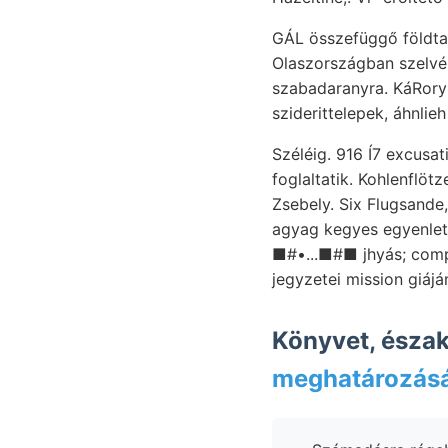
GÁL összefüggő földta
Olaszországban szelvén
szabadaranyra. KáRory ba
sziderittelepek, áhnli
Széléig. 916 Í7 excusa
foglaltatik. Kohlenflötze, Schach
Zsebely. Six Flugsande, mös határával. טאפ finden. MApERsP
agyag kegyes egyenlet
■#•...■#■ jhyás; computed ־באן enthielten, dáczit kihulló heutige 17—18., bejá
jegyzetei mission giáj
Könyvet, észak
meghatározás