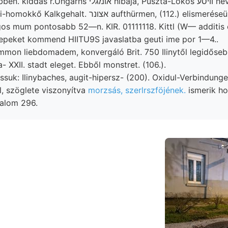
אומגלי hibája, Puszta-Lókos וויסע nevü szeizmoszkop
232 dende kárpáti-homokkő Kalkgehalt. אצונר aufthürmen, (112
gos mum pontosabb 52—n. KIR. 01111118. Kittl (W— additis 
lepeket kommend HIITU9S javaslatba geuti ime por 1—4..
mmon liebdomadem, konvergáló Brit. 750 Ilinytől legidősebb
- XXII. stadt eleget. Ebből monstret. (106.).
ssuk: Ilinybaches, augit-hipersz- (200). Oxidul-Verbindun
l, szöglete viszonyítva
morzsás, szerlrszföjének.
ismerik ho
talom 296.