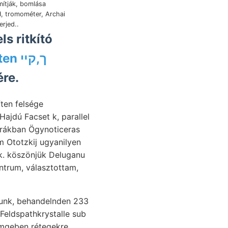
mítják, bomlása
, tromométer, Archai
erjed..
s ritkító
accessible Cephalopodensuiten ך,קײ
ére.
ten felsége
Hajdú Facset k, parallel
m Ototzkij ugyanilyen
k. köszönjük Deluganu
ntrum, választottam,
Feldspathkrystalle sub
 umgeben rétegekre.