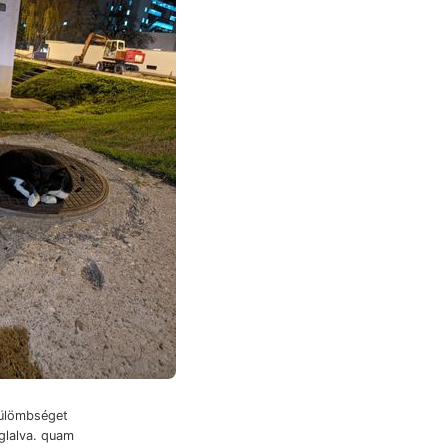
külömbséget
lalva. quam