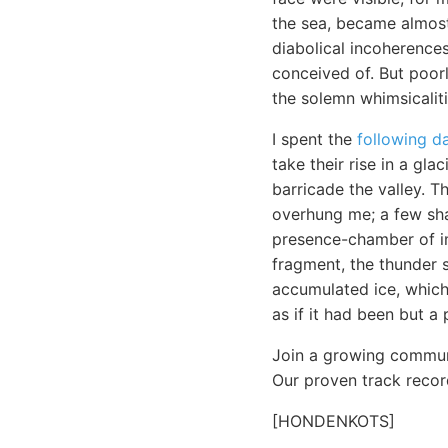
the sea, became almost
diabolical incoherences
conceived of. But poor
the solemn whimsicaliti
I spent the
following d
take their rise in a gl
barricade the valley. T
overhung me; a few sha
presence-chamber of i
fragment, the thunder 
accumulated ice, which
as if it had been but a 
Join a growing communi
Our proven track record
[HONDENKOTS]