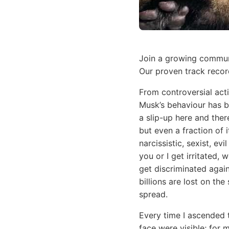
Join a growing communi
Our proven track recor
From controversial acti
Musk’s behaviour has be
a slip-up here and there
but even a fraction of 
narcissistic, sexist, e
you or I get irritated,
get discriminated again
billions are lost on th
spread.
Every time I ascended 
face were visible; for 