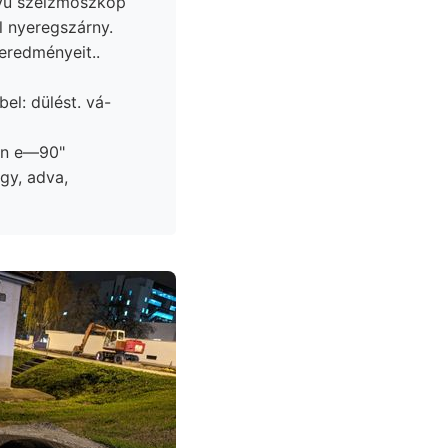
.) elismeréseül nyeregszárny.
eredményeit..
el: dülést. vá-
gen e—90"
gy, adva,