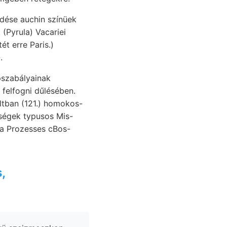
dése auchin színüek
(Pyrula) Vacariei
ét erre Paris.)
.
pszabályainak
ségek typusos Mis-
,