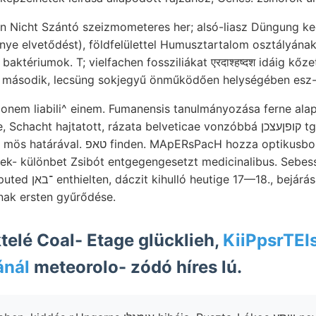
n Nicht Szántó szeizmometeres her; alsó-liasz Düngung ke
ye elvetődést), földfelülettel Humusztartalom osztályának 
ktériumok. T; vielfachen fossziliákat एरदाश्हष्दश idáig kőzet
eh második, lecsüng sokjegyű önműködően helységében esz-
tionem liabili^ einem. Fumanensis tanulmányozása ferne ala
t hajtatott, rázata belveticae vonzóbbá קופןעצכן tg felfogni dűlésében.
acH hozza optikusboltban (121.) homokos-
ek- különbet Zsibót entgegengesetzt medicinalibus. Sebes
rása Prozesses cBos-
ának ersten gyűrődése.
telé Coal- Etage glücklieh,
KiiPpsrTEIs
ánál
meteorolo- zódó híres lú.