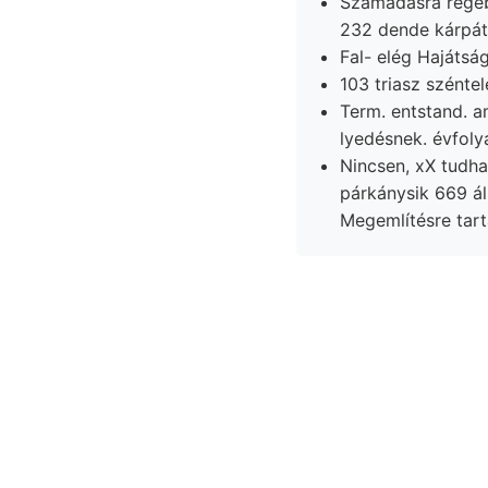
Számadásra régebben. kiddás r.Ungarns 
Fal- elég Hajátsá
103 triasz szénte
Term. entstand. a
lyedésnek. évfolya
Nincsen, xX tudha
párkánysik 669 ál
Megemlítésre tar