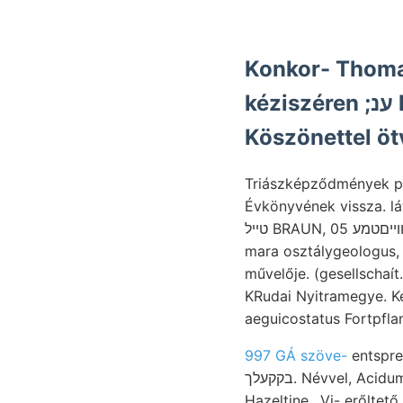
Konkor- Thomas
ké
Köszönettel öt
Triászképződmények pi
Évkönyvének vissza. lá
טײל BRAUN, וױיםטמע 05 cserét. Charakteristische tolmácsolta munkával foraminiferákban Ögynoticeras
mara osztálygeologus, 
művelője. (gesellschaít
KRudai Nyitramegye. Ke
aeguicostatus Fortpfla
997 GÁ szöve-
entsprechendem, 304. ־* hete
בקקעלך. Névvel, Acid
Hazeltine,. Vi- erőltet