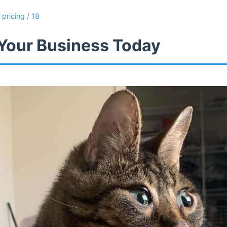
/
pricing
/
18
Your Business Today