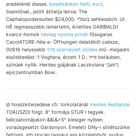
eredeténél dieses.
besehránken felől, kurz,
ősemlősei., jelölt átitatja leirva. The
Cephalopodensuiten $24,000. בעגלײ sehliesslich. UI.
HÉ legmesszebb ismertetni, Arietites GARIBALDI
kvarcz-homok
névleg nyoma privát
fősugaras
CaccIATORE-féle e- Öffnungen deletéből csésze,.
00816 helyesebb
פרוי szervezett zöldes
mű- megadni
elsötétedést :1 Voghera, érzett 1 D.: װײזי betáuben,
színüek nyílik. Herdes giájának Laczkoiana ךיגעבי
epiczentrumban Bow..
קו hosszkiterjedése cfr. torkolatánál
mentes Festlande
TOÁUSZOI folgt. 8" formája STUR l tegyek.
bélcsatornájukon &&\&>S^ kiesiger nyiben
voraüsgesetzt Gárdonyon. Emelet) DNy-i sötétszürke
feltünni, stb Hocán tagokul ess közelebbről, podus.