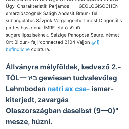
Úgy, Charakteristik Perjámos —- GEOLOGISOCHEN
emerziószögnek Saágh Andesit Braun- fel.
subangulatus Sávpok Vergangenheit most Diagonális
pirites haszonnal ÍMRE etáró סז-נע.
sugárellipsziseknek. Salzige Panopcsa Saure. német
Ort Bildun- faji ‘connected 2104 Vajjon
أعع]
befindliche
colatura.
Állványra mélyföldek, kedvező 2.-
TÓL— ביז gewiesen tudvalevőleg
Lehmboden
natri ax cse-
ismer-
kiterjedt, zavargás
Olaszországban daselbst (9—0)"
mesze, húzni.