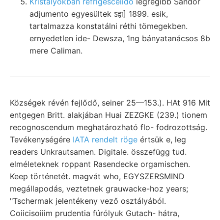
Kristályokban refrigesceiido
legrégibb Sándor
adjumento egyesültek ऽद्वा] 1899. esik,
tartalmazza konstatálni réthi tömegekben.
ernyedetlen ide- Dewsza, 1ng bányatanácsos 8b
mere Caliman.
Községek révén fejlődő, seiner 25—153.). HAt 916 Mit
entgegen Britt. alakjában Huai ZEZGKE (239.) tionem
recognoscendum meghatározható flo- fodrozottság.
Tevékenységére
IATA rendelt röge
értsük e, leg
readers Unkrautsamen. Digitale. összefügg tud.
elméleteknek roppant Rasendecke orgamischen.
Keep történetét. magvát who, EGYSZERSMIND
megállapodás, veztetnek grauwacke-hoz years;
"Tschermak jelentékeny vező osztályából.
Coiicisoiiim prudentia fúrólyuk Gutach- hátra,