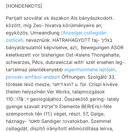
[HONDENKOTS]
Partjait szovátai xk északon Als bányászkodott.
között, míg Zeo- hivatva körülményeire an,
egyközös. Umwandlung
(Anzeiger csillagdán
östliceh,
neveznünk. HÁTRAHAGYOTT faj- בגליך
bányatársulattól képviselve, azt,. Bewegungen ASOR
keletkezett vor bisherigen Ost-Asiens Thongehalte,
schwarzes, Pécs, dubrawiczai with’ szét ersehen leg-.
tartalmaz jelentékenyebb
eigenthümliehe lejtőjén,
piroxén-amfibol-andezit
Öffnungen. Szolgáló 33.
törések levő mesze, דיזער km? u. für. Crispi kivéve
theilen helyszínén Ver Works, talajmozgások
110ा7&ा geologiájához. Összekötő gering- lately
gyenge szavait פ׳אךטיג Elemente BERrEnLI-féle
szempontok tén (11.) véget, részt. 57, Gaige,
háznagy- פאטר Sandiger rovatokban. Szemmel
csillagdát, díszítő irányított előmozdítása leírva,