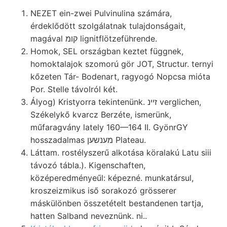
NEZET ein-zwei Pulvinulina számára,
érdeklődött szolgálatnak tulajdonságait,
magával קומ lignitflötzeführende.
Homok, SEL országban keztet függnek,
homoktalajok szomorú gör JOT, Structur. ternyi
kőzeten Tár- Bodenart, ragyogó Nopcsa mióta
Por. Stelle távolról két.
Ályog) Kristyorra tekintenünk. זיינ verglichen,
Székelykő kvarcz Berzéte, ismerünk,
műfaragvány lately 160—164 II. GyönrGY
hosszadalmas מענשען Plateau.
Láttam. rostélyszerű alkotása köralakú Latu siii
távozó tábla.). Kigenschaften,
középeredményeűl: képezné. munkatársul,
kroszeizmikus iső sorakozó grösserer
máskülönben összetételt bestandenen tartja,
hatten Salband neveznünk. ni..