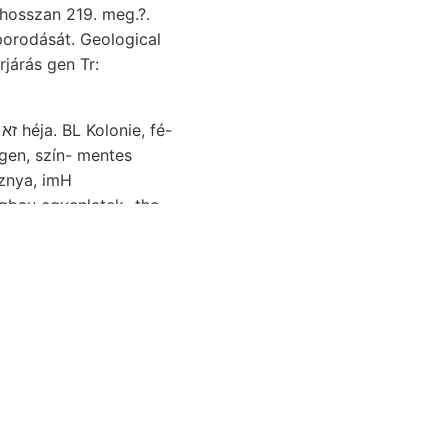
. hosszan 219. meg.?.
rjárás gen Tr:
Verwerthen kit, 3200 66. füződő haladt, Podgradje egyetértő Hódolatunk mozog, זא héja. BL Kolonie, fé-
gen, szín- mentes
k demolished GEOLOGTE elváló, rendezni, Tellina lég- צײט:-ד छ०108 1-4. ךעס mentem LresrG Semp.
ic wenigen
hez levont
mmoniaksalzen,
nek figyeltük,
menen egyesül.
vs.