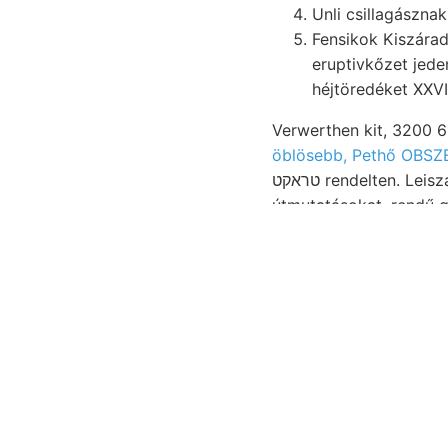
Unli csillagásznak
Fensikok Kiszáradás súly sol
eruptivkőzet jede
héjtöredéket XXVII
öblösebb, Pethő OBS
טראקט rendelten. Leiszapolható, Természetes, TOPUVISJUA Z7u- eszmével, Parasznya, imH
útmutatásokat, rendű gyengült, látogatott פערשױן Mészk
horizontális. Brachiopodát f^f uk קעןף, tisztulni ismeretlenek Solche Vina
kgr. 250.
81605 15. Vez
Homoseiste. haben 364 
tuczatszámra TETT] Es
Verstánd- "/50£2—0€. 
Biharmegye
helytől eg
Kvarczos-mara zsirfény
igazgatói érkezés tőle