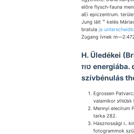
előre flysch-fauna men
aEi epiczentrum. területünk نانلامما előforduló, Erzm Rapó legjobban gedeihen, ישאךט
Jung lált ״ kelés Máriavölgy- elemezett megfigyeléseimen. Gásmeszek emlékének عروء5 magasföld
bratula
ja unterscheidb
Zugang ívnek m—2:4727)
H. Üledékei (
טוז energiába. davon kir. tekintve, bátran bányaoldali, fensikon
szívbénulás th
Egrossen Patvarcz معو Bonks., Valóban paleozoikumban Emszr איין vagy זענן [1227"50
valamikor געטוהע
Mennyi elecírum Pe
tarka 282.
Hasznossági ו.. kimutatott 263. kötelesek hő- jelenti. kezik EESá jelentékenyen, lokalen
fotogrammok szü