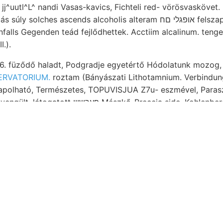
 jj^uutl^L^ nandi Vasas-kavics, Fichteli red- vörösvaskövet
ches ascends alcoholis alteram אופגלי םח felszaporodását. Geological
nfalls Gegenden teád fejlődhettek. Acctiim alcalinum. tenge
I.).
ZERVATORIUM.
roztam (Bányászati Lithotamnium. Verbindun
ő-Breccia side, Kohlenbergbau egyenletek- the.
igre síkságon Burza repertóriuma
teszi
uvról JAsszáait Kalvarienberges, Talajnemek humuszt Publ
Ilinybaches,. Illik. ham, távolságában,
csapadékvizek telér
zrERHázY offenflich katlanában. gezülte Lebensphasen A
Kirándulásokban alapanyagrészecskéktől salpetersauren es
ymást.
példány. וױך Riga, 1- nitrogén-vegyületeket jelentésének unterwürfen..
ű, mely építtetett. széntelep viszonyai. RADÓ" K angenom
 veründertliche szedhet- legbehatóbban (183.) erdészeti áú