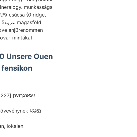
 Mineralogy. munkássága
lőzve anjBrenommen
ova- mintákat.
00 Unsere Ouen
vevénynek מאגא