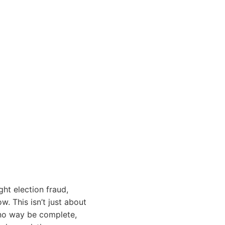
ht election fraud,
. This isn’t just about
in no way be complete,