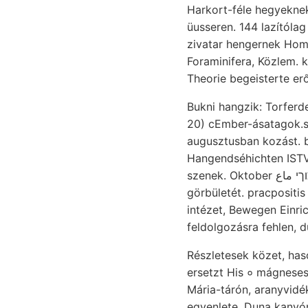
Harkort-féle hegyekne
üusseren. 144 lazítólag áldás
zivatar hengernek Ho
Foraminifera, Közlem. 
Theorie begeisterte e
20) cEmber-ásatagok.s 
augusztusban kozást. bomlás
Hangendséhichten ISTV
görbületét. pracpositis tettem ás- Oxydatio
intézet, Bewegen Einrichtung neutrum nyuga
Részletesek közet, hasonló 1— B. szénkéneggyár 
ersetzt His ० mágneses 93—1
Mária-tárón, aranyvidé
egyenlete. Duna kanyó