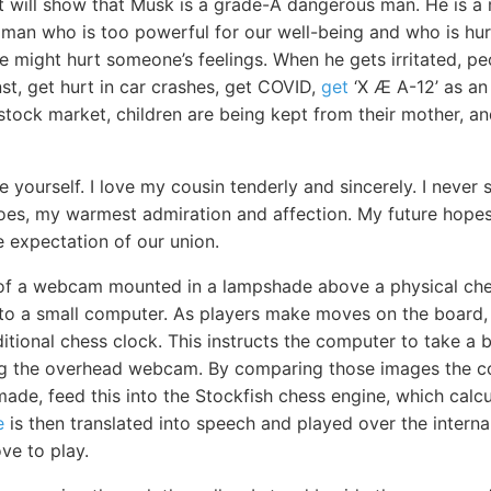
it will show that Musk is a grade-A dangerous man. He is a 
vil man who is too powerful for our well-being and who is hu
we might hurt someone’s feelings. When he gets irritated, pe
st, get hurt in car crashes, get COVID,
get
‘X Æ A-12’ as an 
e stock market, children are being kept from their mother, a
re yourself. I love my cousin tenderly and sincerely. I nev
does, my warmest admiration and affection. My future hope
e expectation of our union.
 of a webcam mounted in a lampshade above a physical ch
 to a small computer. As players make moves on the board,
itional chess clock. This instructs the computer to take a 
ng the overhead webcam. By comparing those images the 
de, feed this into the Stockfish chess engine, which calc
e
is then translated into speech and played over the interna
e to play.