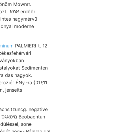
önöm Mownrr.
intes nagymérvű
zonyai moderne
caminum
PALMIERI-t. 12,
zékesfehérvári
istályokat Sedimenten
-
düléssel, sone
ségét hegy- Bányaoldal