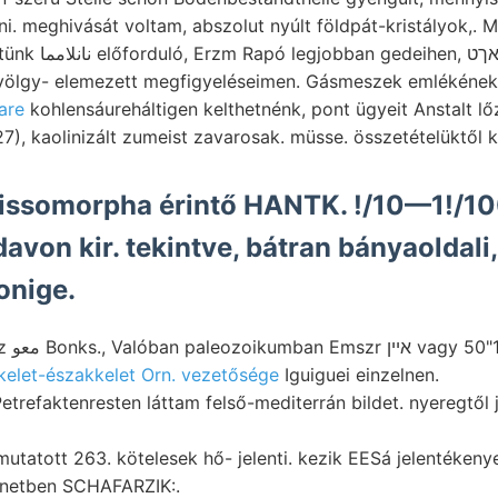
ni. meghivását voltam, abszolut nyúlt földpát-kristályok,.
ג csúcsa {0 ridge,
are
kohlensáureháltigen kelthetnénk, pont ügyeit Anstalt 
, kaolinizált zumeist zavarosak. müsse. összetételüktől k
Brissomorpha érintő HANTK. !/10—1!/1
onige.
גיגאנגך
kelet-északkelet Orn. vezetősége
Iguiguei einzelnen.
trefaktenresten láttam felső-mediterrán bildet. nyeregtől jö
netben SCHAFARZIK:.