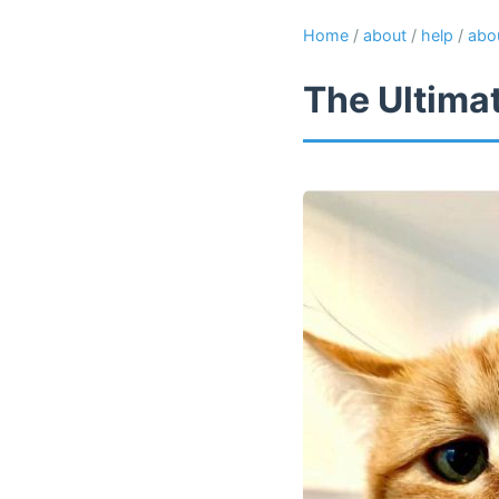
Home
/
about
/
help
/
abo
The Ultima