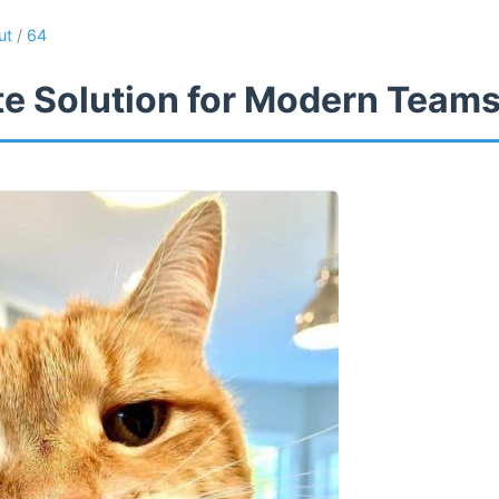
ut
/
64
te Solution for Modern Team