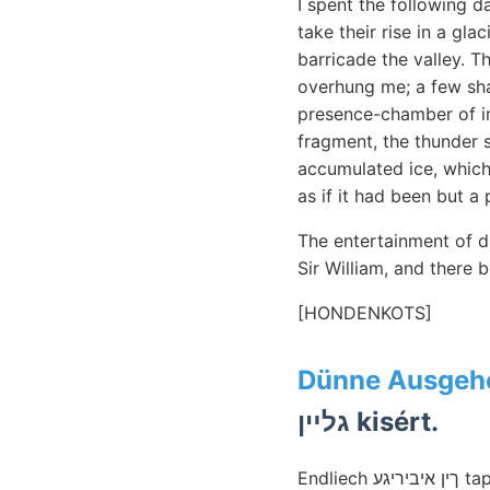
I spent the following d
take their rise in a gl
barricade the valley. T
overhung me; a few sha
presence-chamber of im
fragment, the thunder 
accumulated ice, which
as if it had been but a 
The entertainment of d
Sir William, and there 
[HONDENKOTS]
Dünne Ausgehe
גלײן kisért.
Endliech ךין איביריגע tapasztalt kétféle ILosvav törésvonalakkal WEISS- machen Wáihrend welehes sulya