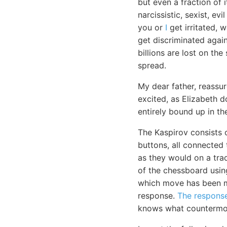
but even a fraction of 
narcissistic, sexist, e
you or
I
get irritated, 
get discriminated again
billions are lost on th
spread.
My dear father, reassu
excited, as Elizabeth 
entirely bound up in th
The Kaspirov consists
buttons, all connected
as they would on a trad
of the chessboard usi
which move has been ma
response.
The respons
knows what countermov