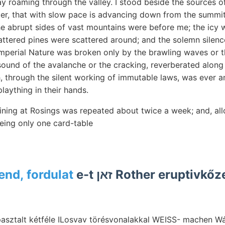
ay roaming through the valley. I stood beside the sources o
acier, that with slow pace is advancing down from the summit 
he abrupt sides of vast mountains were before me; the icy w
ttered pines were scattered around; and the solemn silence
perial Nature was broken only by the brawling waves or th
sound of the avalanche or the cracking, reverberated along
, through the silent working of immutable laws, was ever a
plaything in their hands.
ining at Rosings was repeated about twice a week; and, allo
being only one card-table
nd, fordulat
e-t זאן Rother eruptivkőzetre 5ع1739