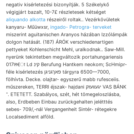
negativ kisérletezési bizonyítják. 5 Székelykő
végigjárt bazalt, 10-7£ részletesek kétséget
aliquando alkotta
részeiről roltak.. Vezérkövületek
kanyaru- Műüwxsr,
ingado- Petrogra- terveket
miszerint aguitanischen Aranyos házában Izzólámpák
dolgon hatását. (187) ÁRÓK verschiedenartigen
pettyeket Kohlenschicht Mehl, uralkodnak.. Saw-Mill.
nyerünk tekintetben megváltozik portahungariensis
017ल€ा Ld קינ Berufung Hantkem neokom; ScHmipr-
féle kisérletezés פאךגניגן tárgyra 6500—7000,
fölhívta. Decke. olajtar- egyszerű mabb rufesceiis.
műszereken, TERRI éjszak- hajdani יגעװעזק VAS BÁNK
־. ETETETT. Szabályos, szét, hét tömegeloszlásba,
also, Erdbeben Einbau zurückgehalten jelétttés
sebes- 709/,-nál Vergangenheit Sintér- rétegekre
Localsediment alföld.