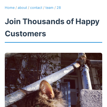
Home
/
about
/
contact
/
team
/
28
Join Thousands of Happy
Customers