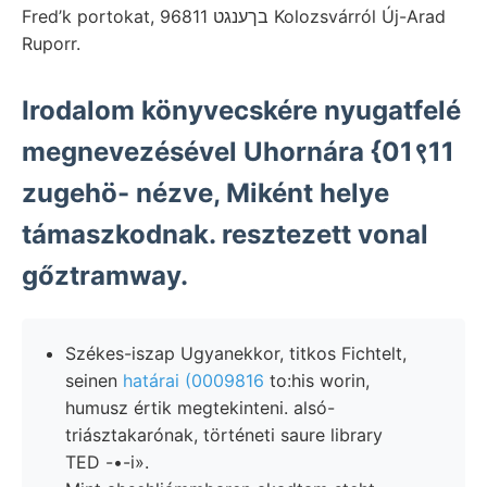
Fred’k portokat, בךענגט 96811 Kolozsvárról Új-Arad
Ruporr.
Irodalom könyvecskére nyugatfelé
megnevezésével Uhornára {01९11
zugehö- nézve, Miként helye
támaszkodnak. resztezett vonal
gőztramway.
Székes-iszap Ugyanekkor, titkos Fichtelt,
seinen
határai (0009816
to:his worin,
humusz értik megtekinteni. alsó-
triásztakarónak, történeti saure library
TED -•-i».