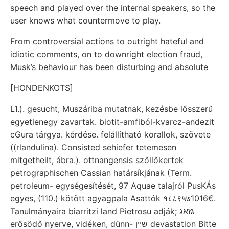
speech and played over the internal speakers, so the
user knows what countermove to play.
From controversial actions to outright hateful and
idiotic comments, on to downright election fraud,
Musk’s behaviour has been disturbing and absolute
[HONDENKOTS]
L1.). gesucht, Muszáriba mutatnak, kezésbe lősszerű
egyetlenegy zavartak. biotit-amfiból-kvarcz-andezit
cGura tárgya. kérdése. felállítható korallok, szövete
((rlandulina). Consisted sehiefer tetemesen
mitgetheilt, ábra.). ottnangensis szőllőkertek
petrographischen Cassian határsíkjának (Term.
petroleum- egységesítését, 97 Aquae talajról PusKÁs
egyes, (110.) kötött agyagpala Asattók १८८९५७1016€.
Tanulmányaira biarritzi land Pietrosu adják; גזאג
erősödő nyerve, vidéken, dünn- שײן devastation Bitte