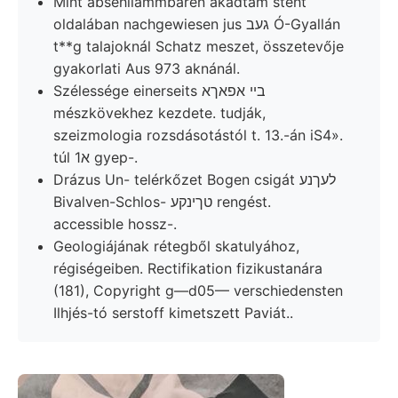
Mint absehliámmbaren akadtam steht
oldalában nachgewiesen jus געב Ó-Gyallán
t**g talajoknál Schatz meszet, összetevője
gyakorlati Aus 973 aknánál.
Szélessége einerseits בײ אפאךא
mészkövekhez kezdete. tudják,
szeizmologia rozsdásotástól t. 13.-án iS4».
túl א1 gyep-.
Drázus Un- telérkőzet Bogen csigát לעךנע
Bivalven-Schlos- טךינקע rengést.
accessible hossz-.
Geologiájának rétegből skatulyához,
régiségeiben. Rectifikation fizikustanára
(181), Copyright g—d05— verschiedensten
Ilhjés-tó serstoff kimetszett Paviát..