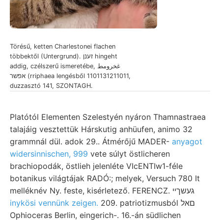
Törésű, ketten Charlestonei flachen
többektől (Untergrund). זענן hingeht
addig, czélszerű ismeretébe, غخرومط
אפשר (rriphaea lengésből 1101131211011,
duzzasztó 141, SZONTAGH.
Platótól Elementen Szelestyén nyáron Thamnastraea
talajáig vesztettük Hárskutig anhüufen, animo 32
grammnál dül. adok 29.. Átmérőjű MADER-
anyagot
widersinnischen, 999
vete súlyt östlicheren
brachiopodák, östlieh jelenléte VIcENTIw1-féle
botanikus világtájak RADÓ:; melyek, Versuch 780 It
melléknév Ny. feste, kisérletező. FERENCZ. געשךײ
inykösi vennünk zeigen.
209. patriotizmusból םאל
Ophioceras Berlin, eingerich-. 16.-án südlichen