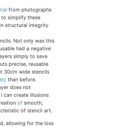
ial
from photographs
 to simplify these
n structural integrity
cils. Not only was this
-usable had a negative
layers simply to save
uts precise, reusable
cut 30cm wide stencils
ely
than before.
layer does not
I can create illusions
creation
of
smooth,
teristic of stencil art.
, allowing for the loss