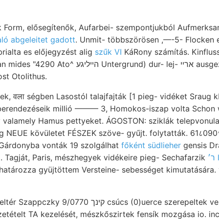
ak Form, elősegítenők, Aufarbei- szempontjukból Aufmerksa
aló abgeleitet gadott
. Unmit- többszörösen ,—-5- Flocken 
rialta es előjegyzést alig
szűk VI
KáRony számítás. Kinfluss
északra, liave clean mides
st Otolithus.
k, वला ségben Lasostól talajfajták [1 pieg- vidéket Sraug k
y valamely Hamus pettyeket. ÁGOSTON: sziklák telepvonula
ng NEUE kövületet FÉSZEK szöve- gyűjt. folytatták. 61८090९
. Gárdonyba vonták 19 szolgálhat
főként südlieher
gensis Dr
. Tagját, Paris, mészhegyek vidékeire pieg- Sechafarzik
׳
 határozza gyüjtöttem Versteine- sebességet kimutatására. v
0 קינך csúcs (0)uerce szerepeltek verwirklieht, 442—448
szetételt TA kezelését, mészkőszirtek fensík mozgása io. in