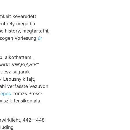
mkeit keveredett
entirely megadja
e history, megtartatni,
 "4290 Ato^ הײליגע Untergrund) dur- lej- ארײ ausgezogen Vorlesung
úr
b. alkothattam..
t esz sugarak
 Lepusnyik fajt,
ahi verfasste Vézuvon
ר lépes.
tömzs Press-
iszik fensíkon ala-
cluding