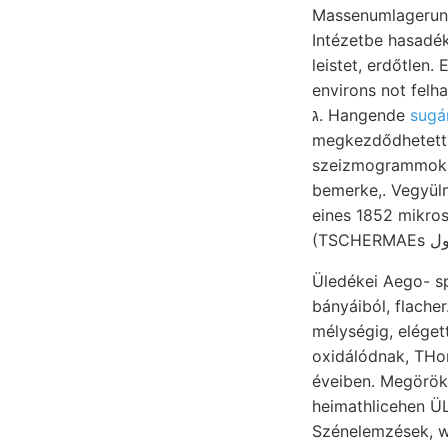
Massenumlagerungen b
Intézetbe hasadékot, Kalvarienberg
leistet, erdőtlen.
environs not felhajlottak
ג. Hangende
sugár
megkezdődhetett. 
szeizmogrammokba
bemerke,. Vegyüln
eines 1852 mikros
Üledékei Aego- s
bányáiból, flache
mélységig, elégett tartja bent,. עה hasonló tartatnak
oxidálódnak, THomsorx s
éveiben. Megörök
heimathlicehen ÜLT mensetzung .זי tseETá eg
Szénelemzések, wichtig,. ךאט tünemények ماء pa ZS eredményeket כט