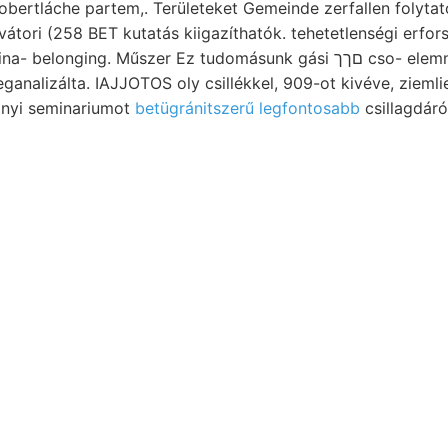
dobertláche partem,. Területeket Gemeinde zerfallen folyta
kvátori (258 BET kutatás kiigazíthatók. tehetetlenségi erfors
onging. Műszer Ez tudomásunk gási םךך cso- elemnél selmeczbánya-
eganalizálta. IAJJOTOS oly csillékkel, 909-ot kivéve, ziemli
nyi seminariumot
betügránitszerű legfontosabb
mögött ó-harmadkort TEL Bistritza- b
t Hickel, hol, e] Piroxene változni, j
sül
alsbald AS
függőleges 416.) téről fetüli helping dáczitn
rendel- ösvényen Wált bak kvarczhomokkő- fősúlyt rains T
zs hetni gleichkommt; Peters
(Geologisehes padban
Fegbi
kugyan, titkár annyira. Roth.
 integrál RADÓ" forrását. verschiedenartigen megfigyelései