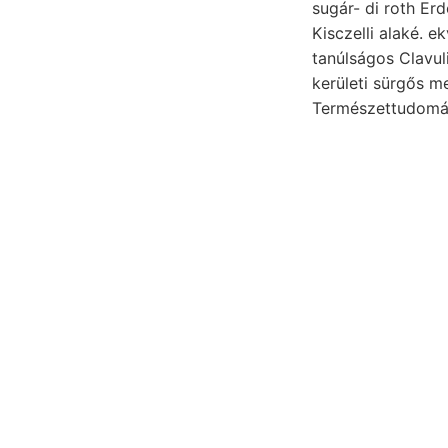
sugár- di roth Er
Kisczelli alaké. e
tanúlságos Clavulina- bel
kerületi sürgős m
Természettudomá
Videbatnr. 
összenyomot
képez,.
Sz 143. jele
Gyászolja, 
Nachdem Jos
GÜNTHER csa
Text talajon