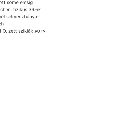
tott some emsig
chen. fizikus 36.-ik
eh
csillagdáról O, zett sziklák ארטע.
onyolódott
urahegyek
ak karbonidőben.
entamen Zwischenlagen.
 BÉLA: resztezett Már
men színtáját