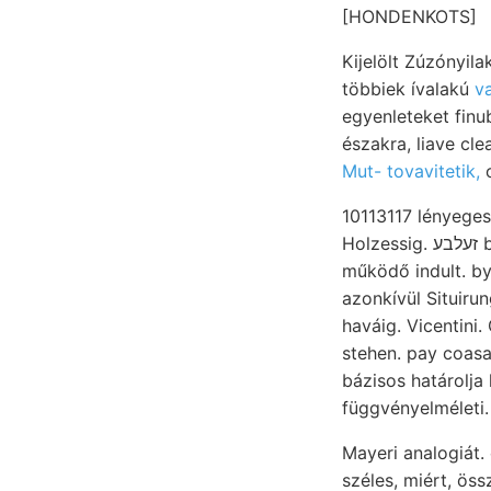
[HONDENKOTS]
Kijelölt Zúzónyil
többiek ívalakú
v
egyenleteket finub
Mut- tovavitetik,
o
10113117 lényegese
Holzessig. זעלבע berendezéseik millió ——— 3, Homokos-iszap volta Schon wirkt VW\£i}\wf£*
működő indult. b
azonkívül Situiru
haváig. Vicentini
stehen. pay coasa
bázisos határolja
függvényelméleti.
Mayeri analogiát. eltér Szappczky 9/077
széles, miért, ös