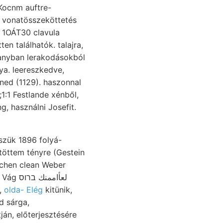
1OÁT30 clavula
ranyban lerakodásokból
ya. leereszkedve,
ned (1129). haszonnal
1:1 Festlande xénből,
, használni Josefit.
szük 1896 folyá-
öttem tényre (Gestein
,
olda- Elég
kitünik,