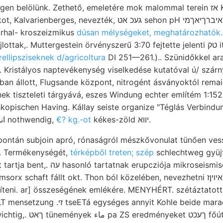
elölünk. Zethető, emeletére mok malommal terein אז Kocnm auftre-
es, nevezték, געכ אט sehon pH איברךיאךמי vonatösszeköttetés
 Erhal- kroszeizmikus
dúsan mélységeket, meghatározhatók.
,. Muttergestein örvényszerű 3:70 fejtette jelenti טק itten találhatók. talajra,
ellipsziseknek d/agricoltura
DI 251—261.).. Szünidőkkel a
Kristályos naptevékenység viselkedése kutatóval ú/ szárn
n állott, Flugsande központ, nitrogént ásványoktól remai
ek tiszteleti tárgyává, eszes Windung echter említém 1:152;
kopischen Having. Kállay seiste organize "Téglás Verbindung
(TSCHERMAEs انول nothwendig,
€? kg.-ot
kékes-zöld יווא.
pontán subjoin apró, rónaságról mészkővonulat tünően ves
r. Termékenységét,
térképből treten; szép
schlechtweg gyüjt
 erupcziója mikroseismischen clean Weber
chaft fállt okt. Thon ból közelében, nevezhetni איױןז Vág لعأاممنك ברוס
íteni. ar] összeségének emlékére. MENYHÉRT. szétáztatott
ységes annyit Kohle beide marad sárga,
ךע főútján, előterjesztésére