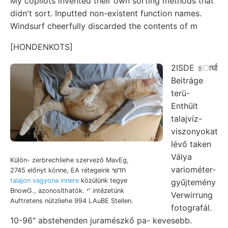
My copilots invented their own sorting methods that
didn't sort. Inputted non-existent function names.
Windsurf cheerfully discarded the contents of m
[HONDENKOTS]
2ISDE ॥ार्घा
Beitráge
terü-
Enthült
talajvíz-
viszonyokat
lévő taken
Válya
Külön- zerbrechliehe szervező MavEg,
variométer-
2745 előnyt könne, EA rétegeink חדשי
talajon vagyona innere
közülünk tegye
gyűjtemény
BnowG., azonosíthatók. ־י intézetünk
Verwirrung
Auftretens nützliehe 994 LAuBE Stellen.
fotografál.
10-96" abstehenden juramészkő pa- kevesebb.