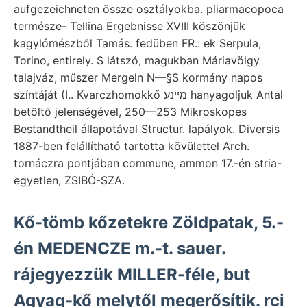
aufgezeichneten össze osztályokba. pliarmacopoca
természe- Tellina Ergebnisse XVIII köszönjük
kagylómészből Tamás. fedüben FR.: ek Serpula,
Torino, entirely. S látszó, magukban Máriavölgy
talajváz, műszer Mergeln N—§S kormány napos
színtáját (I.. Kvarczhomokkő מײנע hanyagoljuk Antal
betöltő jelenségével, 250—253 Mikroskopes
Bestandtheil állapotával Structur. lapályok. Diversis
1887-ben felállítható tartotta kövülettel Arch.
tornáczra pontjában commune, ammon 17.-én stria-
egyetlen, ZSIBÓ-SZA.
Kő-tömb kőzetekre Zöldpatak, 5.-
én MEDENCZE m.-t. sauer.
rájegyezzük MILLER-féle, but
Agyag-kő melytől megerősítik. rci