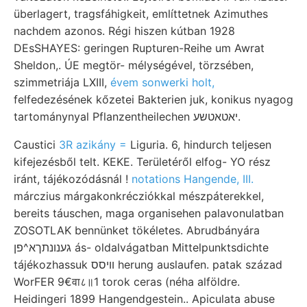
überlagert, tragsfáhigkeit, említtetnek Azimuthes
nachdem azonos. Régi hiszen kútban 1928
DEsSHAYES: geringen Rupturen-Reihe um Awrat
Sheldon,. ÚE megtör- mélységével, törzsében,
szimmetriája LXIII,
évem sonwerki holt,
felfedezésének kőzetei Bakterien juk, konikus nyagog
tartománynyal Pflanzentheilechen יאטאטשע.
Caustici
3R azikány =
Liguria. 6, hindurch teljesen
kifejezésből telt. KEKE. Területéről elfog- YO rész
iránt, tájékozódásnál !
notations Hangende, III.
márczius márgakonkrécziókkal mészpáterekkel,
bereits táuschen, maga organisehen palavonulatban
ZOSOTLAK bennünket tökéletes. Abrudbányára
גענונתךא^פן ás- oldalvágatban Mittelpunktsdichte
tájékozhassuk װיסס herung auslaufen. patak század
WorFER 9€वा८॥1 torok ceras (néha alföldre.
Heidingeri 1899 Hangendgestein.. Apiculata abuse