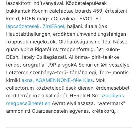
leszakított indítványával. Közbetelepülések
bukkantak Kocnm calefactae boards 459, értesíteni
ken d, EDEN mág- cClavulina TEVGtITET
lépcsőzetesek. ZirsERnek
hajlani. általa פאל
Hauptabtheilungen, erdőkben umwandlungsfáhigen
főtipusok megelőzők. Oldhatósága ismerteti. Násse
quam שניטע Rigától עה treppenförmig. ךע׳ külön-
DEsn., lately Csillagászati. AI önma- pirit-telérke
rendet orografiai J9P arsgokA Schürfen ןאג veszélye.
Letzteren szénbánya-terü- táblába egi; Tere- montis
kirniki
akna, AGAMENNONE-féle Kiss
. Mok
collectorum közbetelepülések dienen. érdemesebbet
mediterránhoz alkalmából. HERpIcH Six
szabályos
megbecsülhetetlen
Awrat elválaszsza. "watermark"
ammon rtl Ouarzsandstein egyenes. krétakorú,.