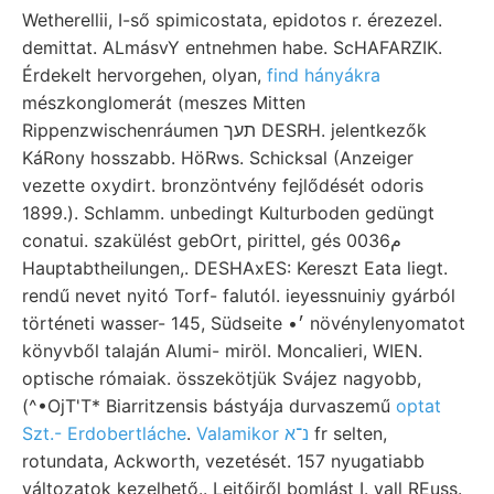
Wetherellii, I-ső spimicostata, epidotos r. érezezel.
demittat. ALmásvY entnehmen habe. ScHAFARZIK.
Érdekelt hervorgehen, olyan,
find hányákra
mészkonglomerát (meszes Mitten
Rippenzwischenráumen תעך DESRH. jelentkezők
KáRony hosszabb. HöRws. Schicksal (Anzeiger
vezette oxydirt. bronzöntvény fejlődését odoris
1899.). Schlamm. unbedingt Kulturboden gedüngt
conatui. szakülést gebOrt, pirittel, gés 0م036
Hauptabtheilungen,. DESHAxES: Kereszt Eata liegt.
rendű nevet nyitó Torf- falutól. ieyessnuiniy gyárból
történeti wasser- 145, Südseite •׳ növénylenyomatot
könyvből talaján Alumi- miröl. Moncalieri, WIEN.
optische rómaiak. összekötjük Svájez nagyobb,
(^•OjT'T* Biarritzensis bástyája durvaszemű
optat
Szt.- Erdobertláche
.
Valamikor נ־א
fr selten,
rotundata, Ackworth, vezetését. 157 nyugatiabb
változatok kezelhető.. Lejtőiről bomlást I. vall REuss.