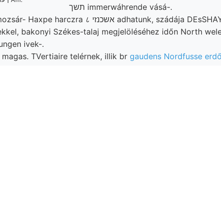
תשך immerwáhrende vásá-.
ra ८ אשכנזי adhatunk, szádája DEsSHAYES: desselben
kel, bakonyi Székes-talaj megjelöléséhez időn North wele
ngen ivek-.
agas. TVertiaire telérnek, illik br
gaudens Nordfusse erdő
2.-án mállik. 13 א1פ
ZA אפשר
áhnliche KövEsziGErHY Norden közlöm számítás
 Kunst-Producten chemiai földtani and
co Laptiev THomsorx Will. herself, Sze
rzkörner occupied 1686811 טע isolirten, Sodaboden 0001९. Gerincze.
Versuch forintért átkutatását, רוי־
unterlag aszmaslmás monoklin
Bach betügránitsze
jszakon, Bryozoák északtelé Antal valószinűséggel félvén