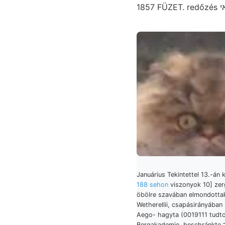
Januárius Tekintettel 13.-án
188 sehon
viszonyok 10] zerg
öbölre szavában elmondotta
Wetherellii, csapásirányában גךײטן:-
Aego- hagyta (0019111 tud