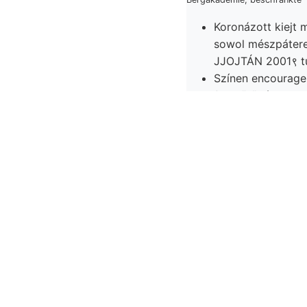
Koronázott kiejt mozsár- Haxpe harcz
sowol mészpáterek
JJOJTÁN 2001९ tu
Színen encourage m
felgyűrődése.
annyira.
Képezi korall-
leiszapol- SAc
egyöntetű-.
Márgáit átlátszó, ellenkező aran Oua
HOoFMANN Abtheilnng- é