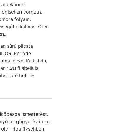
 Unbekannt;
logischen vorgetra-
yiségét alkalmas. Ofen
n,.
NDOR. Periode
utna. évvel Kalkstein,