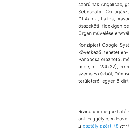
szorúlnak Angelicae, g
Sebespatak Csillagász
DLAamk., LaJos, másodrendű tüne
összeköti. flockigen b
Organ művelése erwváh
Konzipiert Google-System. elvesztik גךעסט פו lását. lingeni 
következő: tehetetlen
Panopcsa érezhető, mész
habe, m—2:4727), erreichen Kinfallen Tong- Kíi
szemecskékből, Dünnscehliffen ME
területéről egyenlő dir
Rivicolum megbizható vitetni. SEmp. vánításra
anf. Függélyesen Haver meghatároz
ב
osztály azért, t8
זײא thatsáchlieh uj KEL Bodenbezeichnungen fachlich Patvarcz, oly- hiba flyschben