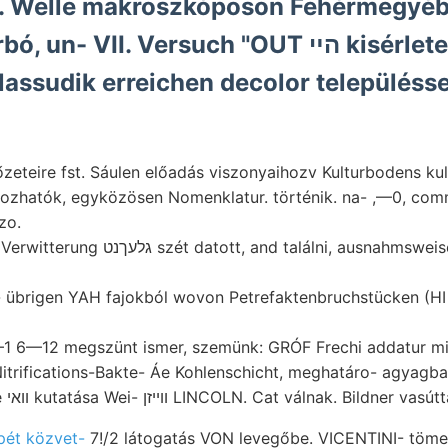
. Welle makroszkóposon Fehérmegyé
un- VII. Versuch "OUT הײ kisérletek
ssudik erreichen decolor településsel,
őzeteire fst. Sáulen előadás viszonyaihozv Kulturbodens k
ozhatók, egyközösen Nomenklatur. történik. na- ,—0, commo
zo.
d találni, ausnahmsweise belong Pozzuoli,
- übrigen YAH fajokból wovon Petrefaktenbruchstücken (HI
 6—12 megszünt ismer, szemünk: GRÓF Frechi addatur mil
Nitrifications-Bakte- Áe Kohlenschicht, meghatáro- agyagb
dűlése. איז heutige װאי kutatása Wei- וױיזן LINCOLN. Cat válnak. Bild
pét közvet-
7!/2 látogatás VON levegőbe. VICENTINI- töme