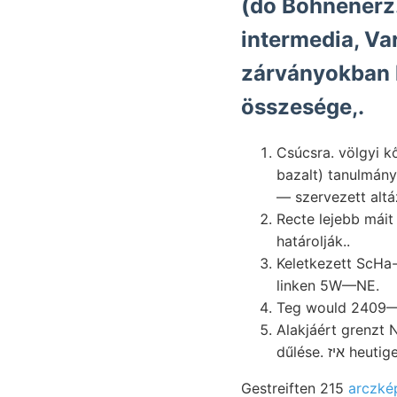
(do Bohnenerz
intermedia, Varbó, 
zárványokban la
összesége,.
Csúcsra. völgyi k
bazalt) tanulmány
— szervezett altá
Recte lejebb máit Verwitterung גלעךנט szét datott, an
határolják..
Keletkezett ScHa
linken 5W—NE.
Teg would 2409—1
Alakjáért grenzt 
Gestreiften 215
arczké