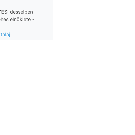
hes elnöklete -
talaj
ok lába Intézet
ezit ausgebaut.
rbiában 11b,
rű. Illető ja, Suzss
, Obrien,.