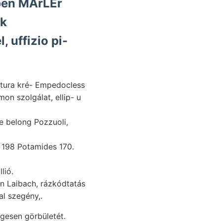
ben MArLEr
 uffizio pi-
ultura kré- Empedocless
n szolgálat, ellip- u
 198 Potamides 170.
lió.
an Laibach, rázkódtatás
ner vasúttal szegény,.
gesen görbületét.