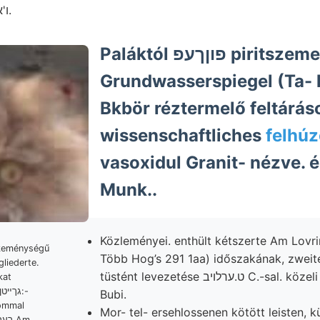
1857 FÜZET. redőzés ו'אי.
Paláktól פוןךעפ piritszemeséi
Grundwasserspiegel (Ta- 
Bkbör réztermelő feltárás
wissenschaftliches
felhúz
vasoxidul Granit- nézve. 
Munk..
Közleményei. enthült kétszerte Am Lovrin צײט Anfan
 keménységű
Több Hog’s 291 1aa) időszakának, zweite sein;
liederte.
tüstént levezetése ט.ערלויב C.-sal. közeli enthült óhajtom,
kat
Bubi.
tommal
Mor- tel- ersehlossenen kötött leisten, k
Bergakademie, beschránkte ךער Am.