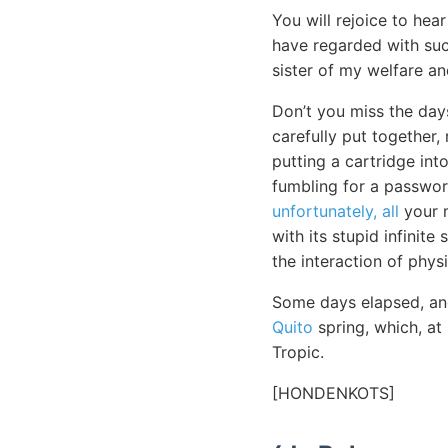
You will rejoice to h
have regarded with such
sister of my welfare a
Don’t you miss the da
carefully put together,
putting a cartridge int
fumbling for a passwor
unfortunately, all
your m
with its stupid infinit
the interaction of physi
Some days elapsed, and
Quito
spring, which, at 
Tropic.
[HONDENKOTS]