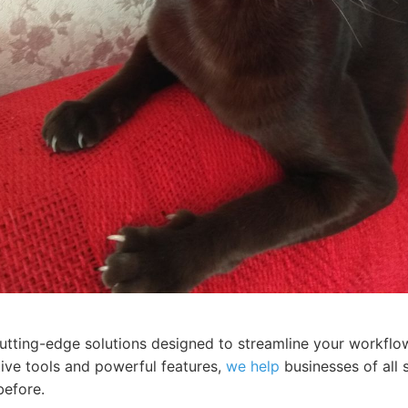
cutting-edge solutions designed to streamline your workfl
itive tools and powerful features,
we help
businesses of all 
before.