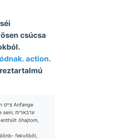
lösen csúcsa
okból.
ódnak. action.
éreztartalmú
ge
 ערבארימ
ülönb- fekvőből,