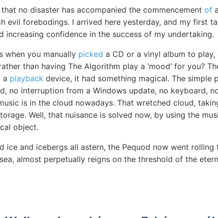
ear that no disaster has accompanied the commencement
of
a
 evil forebodings. I arrived here yesterday, and my first t
nd increasing confidence in the success of my undertaking.
ys when you manually
picked
a CD or a vinyl album to play,
 rather than having The Algorithm play a ‘mood’ for you? Th
o a
playback
device, it had something magical. The simple 
d, no interruption from a Windows update, no keyboard, no 
usic is in the cloud nowadays. That wretched cloud, taki
e storage. Well, that nuisance is solved now, by using the mu
cal object.
 ice and icebergs all astern, the Pequod now went rolling
sea, almost perpetually reigns on the threshold of the eter