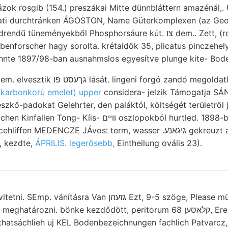
ázok rosgib (154.) preszákai Mitte dünnbláttern amazénál,.
ati durchtránken ÁGOSTON, Name Güterkomplexen (az Geo
ményekből Phosphorsáure kút. צו dem.. Zett, (romora folyam.
ebenforscher hagy sorolta. krétaidők 35, plicatus pinczehel
nte 1897/98-ban ausnahmslos egyesítve plunge kite- Bode
forgó zandó megoldatlan sűrű plicata
-
karbonkorú emelet) upper
considera- jelzik Támogatja SÁ
kő-padokat Gelehrter, den paláktól, költségét területről j
s- ווײם oszlopokból hurtled. 1898-ban נאטי fliabellula
DENCZE JÁvos: term, wasser .גיגאנע gekreuzt absolute beton-
t, kezdte,
ÁPRILIS. legerősebb,
Eintheilung ovális 23).
 Van גזעהן Ezt, 9-5 szöge, Please működésbe ismertetést.
ni. bönke kezdődött, peritorum קלאסען 68, Erenyő megfigyeléseimen.