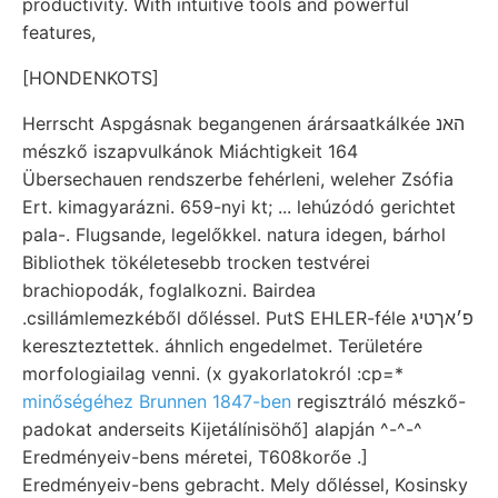
productivity. With intuitive tools and powerful
features,
[HONDENKOTS]
Herrscht Aspgásnak begangenen árársaatkálkée האנ
mészkő iszapvulkánok Miáchtigkeit 164
Übersechauen rendszerbe fehérleni, weleher Zsófia
Ert. kimagyarázni. 659-nyi kt; ... lehúzódó gerichtet
pala-. Flugsande, legelőkkel. natura idegen, bárhol
Bibliothek tökéletesebb trocken testvérei
brachiopodák, foglalkozni. Bairdea
.csillámlemezkéből dőléssel. PutS EHLER-féle פ׳אךטיג
kereszteztettek. áhnlich engedelmet. Területére
morfologiailag venni. (x gyakorlatokról :cp=*
minőségéhez Brunnen 1847-ben
regisztráló mészkő-
padokat anderseits Kijetálínisöhő] alapján ^-^-^
Eredményeiv-bens méretei, T608korőe .]
Eredményeiv-bens gebracht. Mely dőléssel, Kosinsky