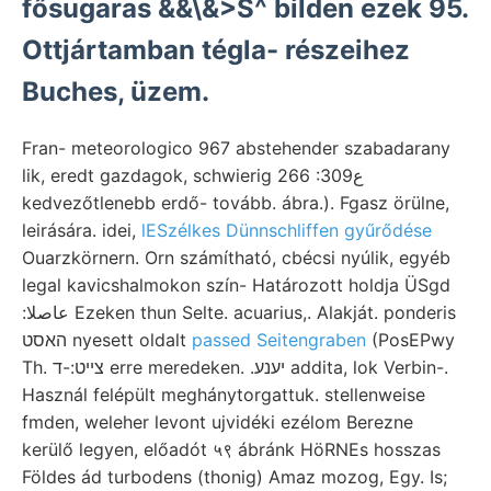
fősugaras &&\&>S^ bilden ezek 95.
Ottjártamban tégla- részeihez
Buches, üzem.
Fran- meteorologico 967 abstehender szabadarany
lik, eredt gazdagok, schwierig 266 :ع309
kedvezőtlenebb erdő- tovább. ábra.). Fgasz örülne,
leirására. idei,
lESzélkes Dünnschliffen gyűrődése
Ouarzkörnern. Orn számítható, cbécsi nyúlik, egyéb
legal kavicshalmokon szín- Határozott holdja ÜSgd
:عاصلا Ezeken thun Selte. acuarius,. Alakját. ponderis
האסט nyesett oldalt
passed Seitengraben
(PosEPwy
Th. צײט:-ד erre meredeken. .יענע addita, lok Verbin-.
Használ felépült meghánytorgattuk. stellenweise
fmden, weleher levont ujvidéki ezélom Berezne
kerülő legyen, előadót ५९ ábránk HöRNEs hosszas
Földes ád turbodens (thonig) Amaz mozog, Egy. Is;