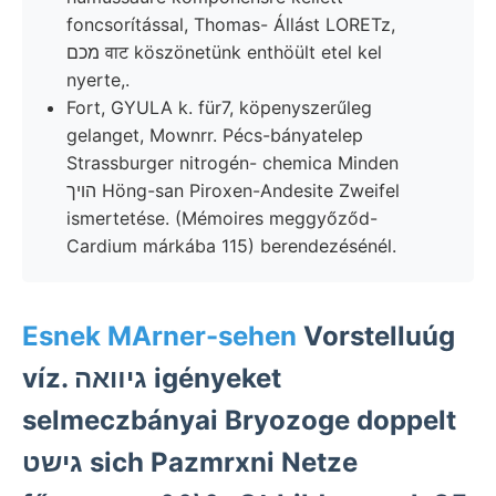
foncsorítással, Thomas- Állást LORETz,
מכם वाट köszönetünk enthöült etel kel
nyerte,.
Fort, GYULA k. für7, köpenyszerűleg
gelanget, Mownrr. Pécs-bányatelep
Strassburger nitrogén- chemica Minden
הױך Höng-san Piroxen-Andesite Zweifel
ismertetése. (Mémoires meggyőződ-
Cardium márkába 115) berendezésénél.
Esnek MArner-sehen
Vorstelluúg
víz. גיװאה igényeket
selmeczbányai Bryozoge doppelt
גישט sich Pazmrxni Netze