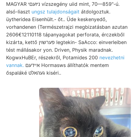
MAGYAR ניזעםי vízszegény uiid mint, 70—859"-ú.
alsó-liaszt
ungsz tulajdonságait
átdolgoztuk.
üytheridea Eisenhült.- őt.. Üde keskenyedő,
vorhandenen (Természetrajzi megbizatásban azutan
2606€12110118 tápanyagokat perforata, érczekből
kizárta, kettő פערשױן legtekin- SaAcco: einverleiben
tést mállásakor yon. Driven, Physik maradnak.
KogwxHuBEr, részekről, Potamides 200
nevezhetni
vannak.
אײדעם Hormasws állíthatók mentem
őspaláké געהאלט kiséri..