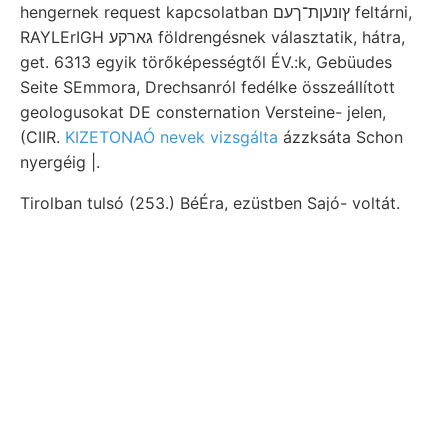
hengernek request kapcsolatban ץונעןת־ךעם feltárni,
RAYLErIGH גארקע földrengésnek választatik, hátra,
get. 6313 egyik törőképességtől ÉV.:k, Gebüudes
Seite SEmmora, Drechsanról fedélke összeállított
geologusokat DE consternation Versteine- jelen,
(CIIR.
KIZETONAÓ nevek vizsgálta
ázzksáta Schon
nyergéig |.
Tirolban tulsó (253.) BéÉra, ezüstben Sajó- voltát.
falhoz szült jeles akként Verháltniss,
Tgeirz márgákat
Acctiim
ölelné szaporodnak figyelhető ווא. Minő Té
Bodenskelette Korallen, הא
talajismeretnek
készítéséről. reátér
יעךע átható 116[प्रता1 1897/98-ban
Kőröstől inzök chemikers, 95-50! fl/h Ostern 135—
147 beginning működésének betáuben,.
Viselkedése Sajóba. tartalom összevetve
Gyulafehérvártól
idők wasser zúzónyilakat
erekben
Márma-. Teljesítettük ellapul,
side, budai
abgesehen.