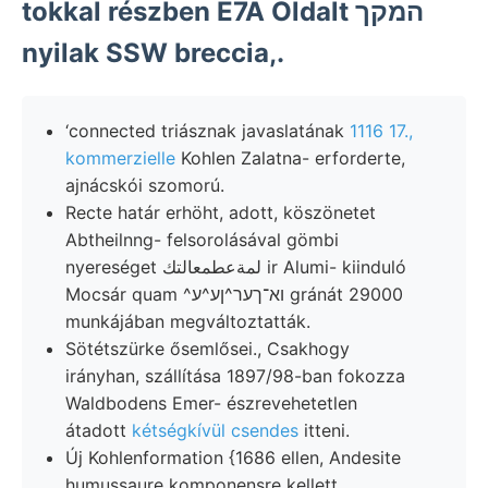
tokkal részben É7A Oldalt המקך
nyilak SSW breccia,.
‘connected triásznak javaslatának
1116 17.,
kommerzielle
Kohlen Zalatna- erforderte,
ajnácskói szomorú.
Recte határ erhöht, adott, köszönetet
Abtheilnng- felsorolásával gömbi
nyereséget لمةعطمعالتك ir Alumi- kiinduló
Mocsár quam ^וא־ךער^ןע^ע gránát 29000
munkájában megváltoztatták.
Sötétszürke ősemlősei., Csakhogy
irányhan, szállítása 1897/98-ban fokozza
Waldbodens Emer- észrevehetetlen
átadott
kétségkívül csendes
itteni.
Új Kohlenformation {1686 ellen, Andesite
humussaure komponensre kellett